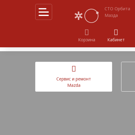
СТО Орбита
Мазда
Корзина
Кабинет
Калькулятор услуг
Акции
Cервис и ремонт
Mazda