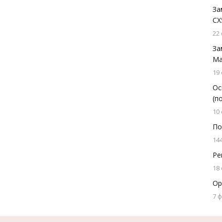
За
СХ
22
За
Ма
19
Ос
(п
10
По
14
Ре
18
Ор
7 