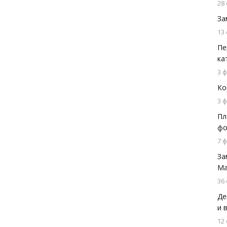
28
За
13
Пе
ка
3 
Ко
3 
Пл
фо
7 
За
Ма
36
Де
и 
12