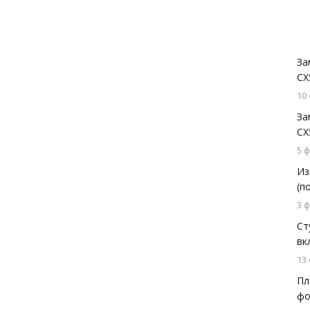
За
СХ
10
За
СХ
5 
Из
(п
3 
Ст
вк
13
Пл
фо