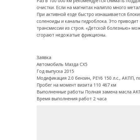
Раз в 100 000 км рекомендуется снимать подд
очистки. Если на магнитах налипло много мета
При активной езде быстро изнашивается блок
соленоиды и каналы гидроблока. Это приводит
трансмиссии из строя. «Детской болезнью» мож
сгорают недожатые фрикционы.
Заявка
Автомобиль
Мазда СХ5
Год выпуска
2015
Модификация
2.0 бензин, PEY6 150 л.с., АКПП,
Пробег на момент визита
110 467 км
Выполненные работы
Полная замена масла АК
Время выполнения работ
2 часа