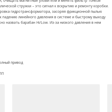
он, очищать магнитные уловители и менять фильтр тонкой
ллической стружки – это сигнал к вскрытию и ремонту коробки.
ировка гидротрансформатора, засоряя фрикционной пылью
 к падению линейного давления в системе и быстрому выходу
но назвать барабан Hi/Low. Из-за низкого давления в нем
 полный привод
ПП